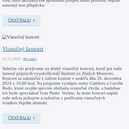
vôle, ktorí akýmkoľvek spôsobom prispeli alebo pomohli.Vepište
samotný text příspěvku
ČÍTAŤ ĎALEJ
Vianočný koncert
15.12.2024
Novinky
Srdečne vás pozývame na druhý vianočný koncert, ktorý pre našu
farnosť pripravili vysokoškolskí študenti zo Zlatých Moraviec.
Koncert sa uskutoční v našom kostole v nedeľu dňa 29. decembra
2024 o 16:00 hod. Na programe vystúpia sestry Cathleen a Carolin
Bodo, ktoré svojím spevom obohatia sviatočné chvíle, a hudobne
ich bude sprevádzať Ivan Pinter. Veríme, že tento koncert naplní
vaše srdcia pokojom a radosťou z prežívania vianočných
sviatkov.Vepište abstrakt
ČÍTAŤ ĎALEJ