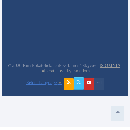
© 2026 Rímskokatolícka cirkev, farnosť Skýcov |
IS OMNIA
|
odberať novinky e-mailom
Select Language
▼