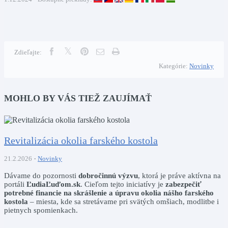
Zdieľajte:
Kategórie:
Novinky
MOHLO BY VÁS TIEŽ ZAUJÍMAŤ
Revitalizácia okolia farského kostola
21.2.2026
Novinky
Dávame do pozornosti
dobročinnú výzvu
, ktorá je práve aktívna na
portáli
ĽudiaĽuďom.sk
. Cieľom tejto iniciatívy je
zabezpečiť
potrebné financie na skrášlenie a úpravu okolia nášho farského
kostola
– miesta, kde sa stretávame pri svätých omšiach, modlitbe i
pietnych spomienkach.