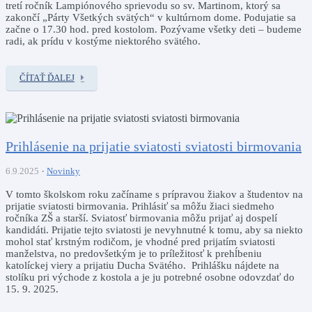
tretí ročník Lampiónového sprievodu so sv. Martinom, ktorý sa
zakončí „Párty Všetkých svätých“ v kultúrnom dome. Podujatie sa
začne o 17.30 hod. pred kostolom. Pozývame všetky deti – budeme
radi, ak prídu v kostýme niektorého svätého.
ČÍTAŤ ĎALEJ
Prihlásenie na prijatie sviatosti sviatosti birmovania
6.9.2025
Novinky
V tomto školskom roku začíname s prípravou žiakov a študentov na
prijatie sviatosti birmovania. Prihlásiť sa môžu žiaci siedmeho
ročníka ZŠ a starší. Sviatosť birmovania môžu prijať aj dospelí
kandidáti. Prijatie tejto sviatosti je nevyhnutné k tomu, aby sa niekto
mohol stať krstným rodičom, je vhodné pred prijatím sviatosti
manželstva, no predovšetkým je to príležitosť k prehĺbeniu
katolíckej viery a prijatiu Ducha Svätého.
Prihlášku nájdete na
stolíku pri východe z kostola a je ju potrebné osobne odovzdať do
15. 9. 2025.