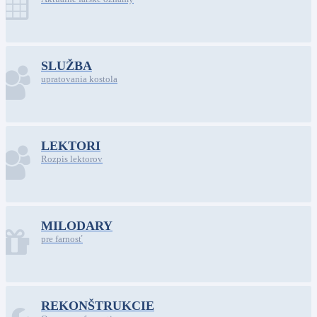
SLUŽBA
upratovania kostola
LEKTORI
Rozpis lektorov
MILODARY
pre farnosť
REKONŠTRUKCIE