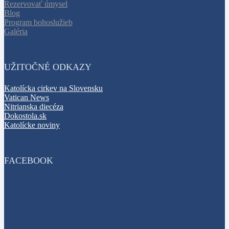
Rezervovať úmysel
Blog
Program bohoslužieb
Galéria
UŽITOČNÉ ODKAZY
Katolícka cirkev na Slovensku
Vatican News
Nitrianska diecéza
Dokostola.sk
Katolícke noviny
FACEBOOK