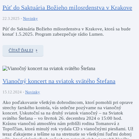
Púť do Saktuária Božieho milosrdenstva v Krakove
22.3.2025
Novinky
Púť do Saktuária Božieho milosrdenstva v Krakove, ktorá sa bude
konať 1.5.2025. Program zabezpečuje rádio Lumen.
ČÍTAŤ ĎALEJ
Vianočný koncert na sviatok svätého Štefana
15.12.2024
Novinky
Ako poďakovanie všetkým dobrodincom, ktorí pomohli pri oprave
strechy farského kostola, vás srdečne pozývame na vianočný
koncert. Uskutoční sa na druhý sviatok vianočný – na Sviatok
svätého Štefana – vo štvrtok 26. decembra 2024 o 15:00 hod.
Krásnu vianočnú atmosféru nám priblíži rodina Tomanová z
Topoľčian, ktorá minulý rok vydala CD s vianočnými piesňami. Už
teraz ďakujeme a tešíme sa na stretnutie so všetkými ľuďmi dobrej