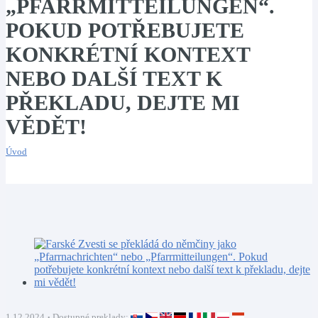
„PFARRMITTEILUNGEN“.
POKUD POTŘEBUJETE
KONKRÉTNÍ KONTEXT
NEBO DALŠÍ TEXT K
PŘEKLADU, DEJTE MI
VĚDĚT!
Úvod
1.12.2024
Dostupné preklady: