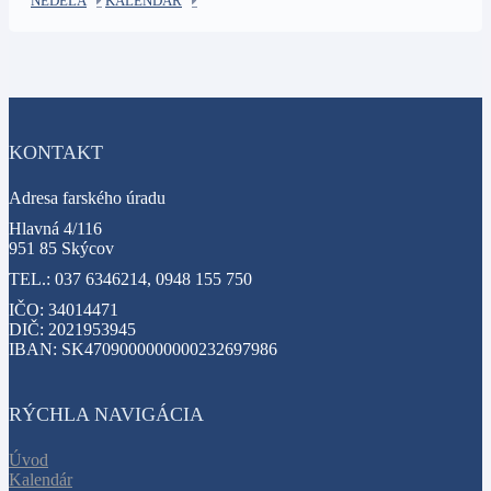
NEDEĽA
KALENDÁR
KONTAKT
Adresa farského úradu
Hlavná 4/116
951 85 Skýcov
TEL.: 037 6346214, 0948 155 750
IČO: 34014471
DIČ: 2021953945
IBAN: SK4709000000000232697986
RÝCHLA NAVIGÁCIA
Úvod
Kalendár