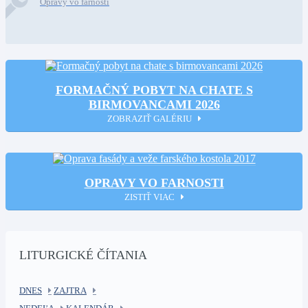
Opravy vo farnosti
FORMAČNÝ POBYT NA CHATE S
BIRMOVANCAMI 2026
ZOBRAZIŤ GALÉRIU
OPRAVY VO FARNOSTI
ZISTIŤ VIAC
LITURGICKÉ ČÍTANIA
DNES
ZAJTRA