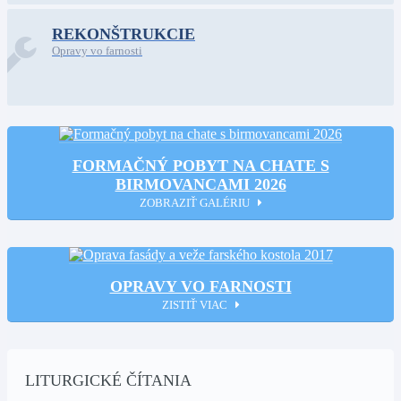
REKONŠTRUKCIE
Opravy vo farnosti
FORMAČNÝ POBYT NA CHATE S
BIRMOVANCAMI 2026
ZOBRAZIŤ GALÉRIU
OPRAVY VO FARNOSTI
ZISTIŤ VIAC
LITURGICKÉ ČÍTANIA