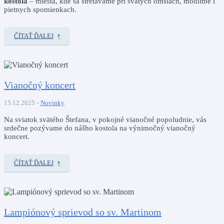
kostola
– miesta, kde sa stretávame pri svätých omšiach, modlitbe i
pietnych spomienkach.
ČÍTAŤ ĎALEJ
Vianočný koncert
15.12.2025
Novinky
Na sviatok svätého Štefana, v pokojné vianočné popoludnie, vás
srdečne pozývame do nášho kostola na výnimočný vianočný
koncert.
ČÍTAŤ ĎALEJ
Lampiónový sprievod so sv. Martinom