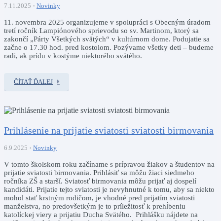
7.11.2025
Novinky
11. novembra 2025 organizujeme v spolupráci s Obecným úradom
tretí ročník Lampiónového sprievodu so sv. Martinom, ktorý sa
zakončí „Párty Všetkých svätých“ v kultúrnom dome. Podujatie sa
začne o 17.30 hod. pred kostolom. Pozývame všetky deti – budeme
radi, ak prídu v kostýme niektorého svätého.
ČÍTAŤ ĎALEJ
Prihlásenie na prijatie sviatosti sviatosti birmovania
6.9.2025
Novinky
V tomto školskom roku začíname s prípravou žiakov a študentov na
prijatie sviatosti birmovania. Prihlásiť sa môžu žiaci siedmeho
ročníka ZŠ a starší. Sviatosť birmovania môžu prijať aj dospelí
kandidáti. Prijatie tejto sviatosti je nevyhnutné k tomu, aby sa niekto
mohol stať krstným rodičom, je vhodné pred prijatím sviatosti
manželstva, no predovšetkým je to príležitosť k prehĺbeniu
katolíckej viery a prijatiu Ducha Svätého.
Prihlášku nájdete na