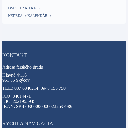
DNES
ZAJTRA
NEDEĽA
KALENDÁR
KONTAKT
Adresa farského úradu
Hlavná 4/116
951 85 Skýcov
TEL.: 037 6346214, 0948 155 750
IČO: 34014471
DIČ: 2021953945
IBAN: SK4709000000000232697986
RÝCHLA NAVIGÁCIA