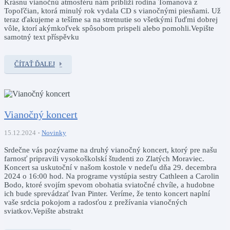
Krásnu vianočnú atmosféru nám priblíži rodina Tomanová z
Topoľčian, ktorá minulý rok vydala CD s vianočnými piesňami. Už
teraz ďakujeme a tešíme sa na stretnutie so všetkými ľuďmi dobrej
vôle, ktorí akýmkoľvek spôsobom prispeli alebo pomohli.Vepište
samotný text příspěvku
ČÍTAŤ ĎALEJ
Vianočný koncert
15.12.2024
Novinky
Srdečne vás pozývame na druhý vianočný koncert, ktorý pre našu
farnosť pripravili vysokoškolskí študenti zo Zlatých Moraviec.
Koncert sa uskutoční v našom kostole v nedeľu dňa 29. decembra
2024 o 16:00 hod. Na programe vystúpia sestry Cathleen a Carolin
Bodo, ktoré svojím spevom obohatia sviatočné chvíle, a hudobne
ich bude sprevádzať Ivan Pinter. Veríme, že tento koncert naplní
vaše srdcia pokojom a radosťou z prežívania vianočných
sviatkov.Vepište abstrakt