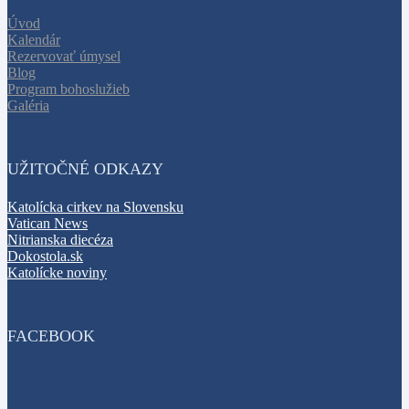
Úvod
Kalendár
Rezervovať úmysel
Blog
Program bohoslužieb
Galéria
UŽITOČNÉ ODKAZY
Katolícka cirkev na Slovensku
Vatican News
Nitrianska diecéza
Dokostola.sk
Katolícke noviny
FACEBOOK