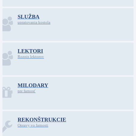
SLUŽBA
upratovania kostola
LEKTORI
Rozpis lektorov
MILODARY
pre farnosť
REKONŠTRUKCIE
Opravy vo farnosti