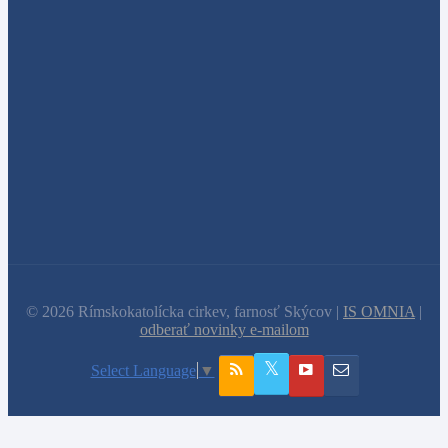
© 2026 Rímskokatolícka cirkev, farnosť Skýcov |
IS OMNIA
|
odberať novinky e-mailom
Select Language
▼