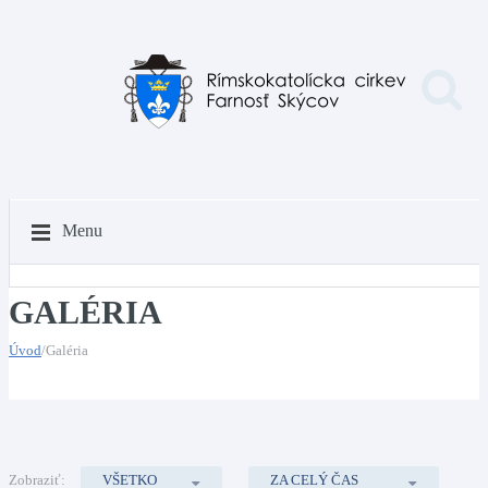
Menu
GALÉRIA
Úvod
/Galéria
Zobraziť:
VŠETKO
ZA CELÝ ČAS