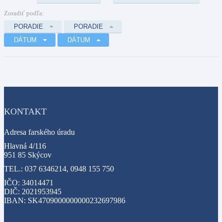
Zoradiť podľa:
PORADIE
PORADIE
DÁTUM
DÁTUM
KONTAKT
Adresa farského úradu
Hlavná 4/116
951 85 Skýcov
TEL.: 037 6346214, 0948 155 750
IČO: 34014471
DIČ: 2021953945
IBAN: SK4709000000000232697986