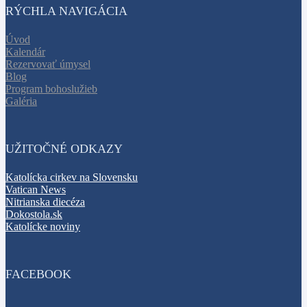
RÝCHLA NAVIGÁCIA
Úvod
Kalendár
Rezervovať úmysel
Blog
Program bohoslužieb
Galéria
UŽITOČNÉ ODKAZY
Katolícka cirkev na Slovensku
Vatican News
Nitrianska diecéza
Dokostola.sk
Katolícke noviny
FACEBOOK