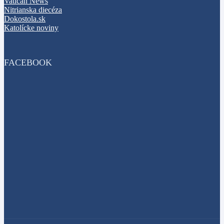
Vatican News
Nitrianska diecéza
Dokostola.sk
Katolícke noviny
FACEBOOK