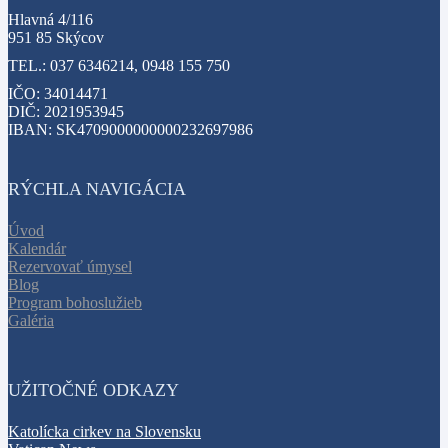
Hlavná 4/116
951 85 Skýcov
TEL.: 037 6346214, 0948 155 750
IČO: 34014471
DIČ: 2021953945
IBAN: SK4709000000000232697986
RÝCHLA NAVIGÁCIA
Úvod
Kalendár
Rezervovať úmysel
Blog
Program bohoslužieb
Galéria
UŽITOČNÉ ODKAZY
Katolícka cirkev na Slovensku