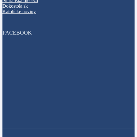
Nitrianska diecéza
Dokostola.sk
Katolícke noviny
FACEBOOK