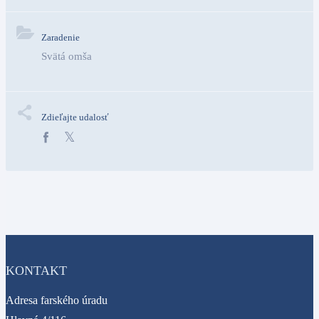
Zaradenie
Svätá omša
Zdieľajte udalosť
KONTAKT
Adresa farského úradu