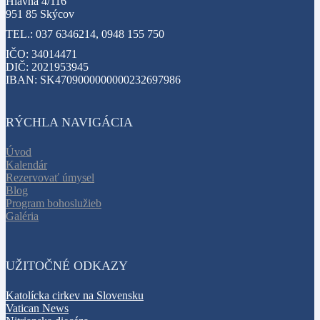
Hlavná 4/116
951 85 Skýcov
TEL.: 037 6346214, 0948 155 750
IČO: 34014471
DIČ: 2021953945
IBAN: SK4709000000000232697986
RÝCHLA NAVIGÁCIA
Úvod
Kalendár
Rezervovať úmysel
Blog
Program bohoslužieb
Galéria
UŽITOČNÉ ODKAZY
Katolícka cirkev na Slovensku
Vatican News